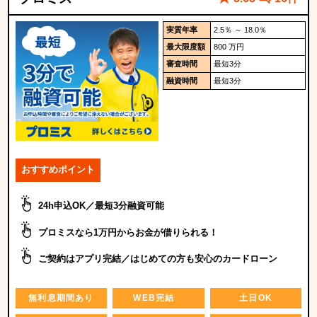
実質年率
2.5％ ～ 18.0％
最大限度額
800 万円
審査時間
最短3分
融資時間
最短3分
おすすめポイント
24h申込OK／最短3分融資可能
プロミスなら1万円からお金が借りられる！
ご契約はアプリ完結／はじめての方も安心のカードローン
無利息期間あり
WEB完結
土日OK