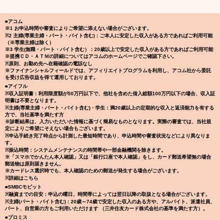
■アコム
※1 お申込時間や審査によりご希望に添えない場合がございます。
※2 主婦(専業主婦・パート・バイト含む)：ご本人に安定した収入がある方であればご利用可能
（※専業主婦は除く）
※3 学生(無職・パート・バイト含む）：20歳以上で安定した収入がある方であればご利用可能
※提携ＣＤ・ＡＴＭの詳細についてはアコムのホームページでご確認下さい。
※原則、お勤め先へ在籍確認の電話なし
※ファイナンシャルフィールドでは、アフィリエイトプログラムを利用し、アコム社から委託
を受け広告収益を得て運用しております。
■アイフル
※収入証明書：利用限度額が50万円以下で、他社を含めた借入総額100万円以下の場合、収入証
明書は不要となります。
※主婦(専業主婦・パート・バイト含む)・学生：満20歳以上の定期的な収入と返済能力を有する
方で、当社基準を満たす方
※診断結果は、入力いただいた情報に基づく簡易なものとなります。実際の審査では、当社規
定によりご希望にそえない場合もございます。
※申込手続き完了時点から計測した最短時間であり、申込時間や審査状況などにより異なりま
す。
※振込時間：システムメンテナンスの時間帯や一部金融機関を除きます。
※「スマホでかんたん本人確認」又は「銀行口座で本人確認」をし、カード郵送希望無の場合
郵送物は原則届きません。
※カードレス選択時でも、本人確認のための郵送が発生する場合がございます。
※詳細はこちら
■SMBCモビット
※融資までの目安：申込の曜日、時間帯によっては翌日以降の取扱となる場合がございます。
※主婦(パート・バイト含む)：20歳～74歳で安定した収入のある方や、アルバイト、派遣社員、
パート、自営業の方もご利用いただけます （三井住友カード株式会社の基準を満たす方）。
■プロミス