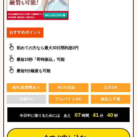
おすすめポイント
初めての方なら最大30日間利息0円
最短10秒「即時振込」可能
最短9分融資も可能
無利息期間あり
WEB完結
土日OK
主婦OK
アルバイトOK
保証人不要
07
41
38
今日中に借りるためには
あと
時間
分
秒