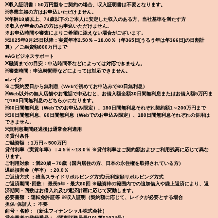
※収入証明書：50万円型をご契約の場合、収入証明書は不要となります。
※専業主婦の方はお申込いただけません。
※年齢18歳以上、74歳以下のご本人に安定した収入のある方、当社基準を満たす方
※収入が年金のみの方はお申込いただけません。
※お申込時間や審査によりご希望に添えない場合がございます。
※2025年8月25日以降：実質年率2.50％～18.00％（年365日[うるう年は年366日]の日割計
算）／ご融資額800万円まで
■AGビジネスサポート
※融資までの目安：申込時間帯などによっては対応できません。
※審査時間：申込時間帯などによっては対応できません。
■レイク
※ご契約翌日から無利息（Webで初めてお申込みで60日無利息）
※Web以外の無人店舗やお電話で申込むと、お借入額全額30日間無利息またはお借入額5万円ま
で180日間無利息のどちらかになります。
※60日間無利息（Webでのお申込み限定）、180日間無利息それぞれ契約額1～200万円まで
※30日間無利息、60日間無利息（Webでのお申込み限定）、180日間無利息それぞれの併用は
できません。
※無利息期間経過後は通常金利適用
※貸付条件
ご融資額 ：1万円～500万円
貸付利率（実質年率）：4.5％～18.0％ ※貸付利率はご契約額およびご利用残高に応じて異な
ります。
ご利用対象 ：満20歳～70歳（国内居住の方、日本の永住権を取得されている方）
遅延損害金（年率）：20.0％
ご返済方式 ：残高スライドリボルビング方式/元利定額リボルビング方式
ご返済期間･回数： 最長5年・最大60回 ※融資枠の範囲内での追加借入や繰上返済により、返
済期間・回数はお借入れ及び返済計画に応じて変動します。
必要書類 ：運転免許証等 ※収入証明（契約額に応じて、レイクが必要とする場合
担保･保証人： 不要
商号・名称：（新生フィナンシャル株式会社）
貸金業者の登録番号：（関東財務局長(10) 第01024号）