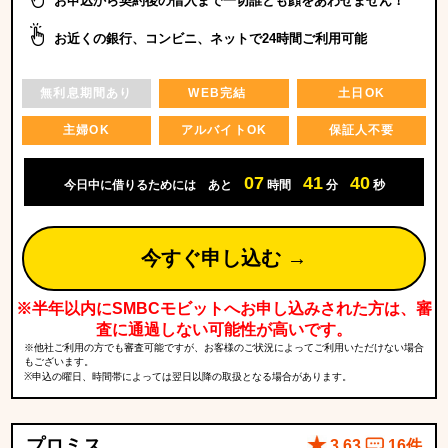
お申込から契約後の借入まで一切誰とも顔をあわせません！
お近くの銀行、コンビニ、ネットで24時間ご利用可能
無利息期間あり
WEB完結
土日OK
主婦OK
アルバイトOK
保証人不要
07
41
38
今日中に借りるためには
あと
時間
分
秒
今すぐ申し込む →
※半年以内にSMBCモビットへお申し込みされた方は、審
査に通過しない可能性が高いです。
※他社ご利用の方でも審査可能ですが、お客様のご状況によってご利用いただけない場合
もございます。
※申込の曜日、時間帯によっては翌日以降の取扱となる場合があります。
プロミス
3.63
16件