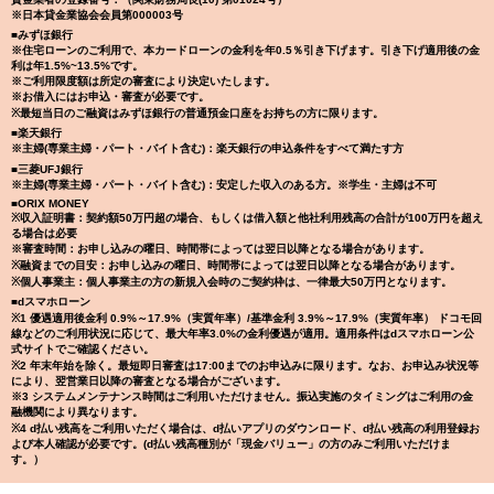
※日本貸金業協会会員第000003号
■みずほ銀行
※住宅ローンのご利用で、本カードローンの金利を年0.5％引き下げます。引き下げ適用後の金
利は年1.5%~13.5%です。
※ご利用限度額は所定の審査により決定いたします。
※お借入にはお申込・審査が必要です。
※最短当日のご融資はみずほ銀行の普通預金口座をお持ちの方に限ります。
■楽天銀行
※主婦(専業主婦・パート・バイト含む)：楽天銀行の申込条件をすべて満たす方
■三菱UFJ銀行
※主婦(専業主婦・パート・バイト含む)：安定した収入のある方。※学生・主婦は不可
■ORIX MONEY
※収入証明書：契約額50万円超の場合、もしくは借入額と他社利用残高の合計が100万円を超え
る場合は必要
※審査時間：お申し込みの曜日、時間帯によっては翌日以降となる場合があります。
※融資までの目安：お申し込みの曜日、時間帯によっては翌日以降となる場合があります。
※個人事業主：個人事業主の方の新規入会時のご契約枠は、一律最大50万円となります。
■dスマホローン
※1 優遇適用後金利 0.9%～17.9%（実質年率）/基準金利 3.9%～17.9%（実質年率） ドコモ回
線などのご利用状況に応じて、最大年率3.0%の金利優遇が適用。適用条件はdスマホローン公
式サイトでご確認ください。
※2 年末年始を除く。最短即日審査は17:00までのお申込みに限ります。なお、お申込み状況等
により、翌営業日以降の審査となる場合がございます。
※3 システムメンテナンス時間はご利用いただけません。振込実施のタイミングはご利用の金
融機関により異なります。
※4 d払い残高をご利用いただく場合は、d払いアプリのダウンロード、d払い残高の利用登録お
よび本人確認が必要です。(d払い残高種別が「現金バリュー」の方のみご利用いただけま
す。）