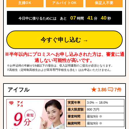
主婦OK
アルバイトOK
保証人不要
07
41
38
今日中に借りるためには
あと
時間
分
秒
今すぐ申し込む →
※半年以内にプロミスへお申し込みされた方は、審査に通
過しない可能性が高いです。
※お申込時の年齢が19歳以下の場合は、収入証明書類のご提出が必須となります。
※高校生（定時制高校生および高等専門学校生も含む）はお申込いただけません。
アイフル
3.86
7件
実質年率
3.0% ～ 18.0%
最大限度額
800 万円
審査時間
最短9分 ※
融資時間
最短9分 ※