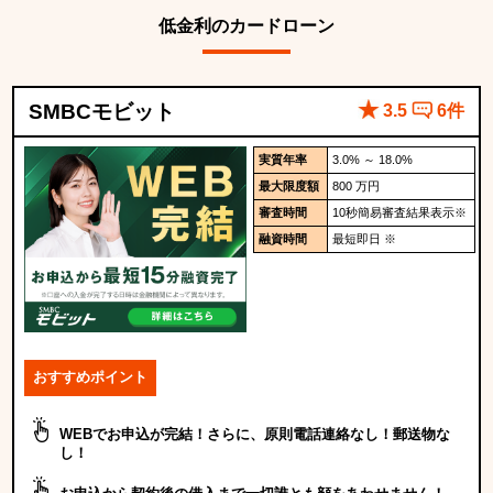
低金利のカードローン
SMBCモビット
3.5
6件
実質年率
3.0% ～ 18.0%
最大限度額
800 万円
審査時間
10秒簡易審査結果表示
※
融資時間
最短即日 ※
おすすめポイント
WEBでお申込が完結！さらに、原則電話連絡なし！郵送物な
し！